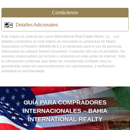
Contáctenos
Detalles Adicionales
Este listado es cortesía de Luxuri International Real Estate Miami, Llc. . Los
detalles contenidos en este listado de inmuebles es propiedad de Miami
Association of Realtors (MIAMI) MLS y es destinado para el uso de personas
interesadas en adquirir bienes inmuebles. Cualquier otro uso es prohibido. No
seremos responsables por errores u omisiones en este portal de internet. Toda
la información contenida aquí debe ser considerada confiable mas no
garantizada, todas las representaciones son aproximadas, y verificación
individual es recomendada.
GUÍA PARA COMPRADORES
INTERNACIONALES – BAHIA
INTERNATIONAL REALTY