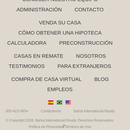
ADMINISTRACIÓN
CONTACTO
VENDA SU CASA
CÓMO OBTENER UNA HIPOTECA
CALCULADORA
PRECONSTRUCCIÓN
CASAS EN REMATE
NOSOTROS
TESTIMONIOS
PARA EXTRANJEROS
COMPRA DE CASA VIRTUAL
BLOG
EMPLEOS
305-423-9954
Contáctenos
Bahia International Realty
© Copyright 2026. Bahia International Realty. Derechos Reservados.
/
Política de Privacidad
Términos de Uso