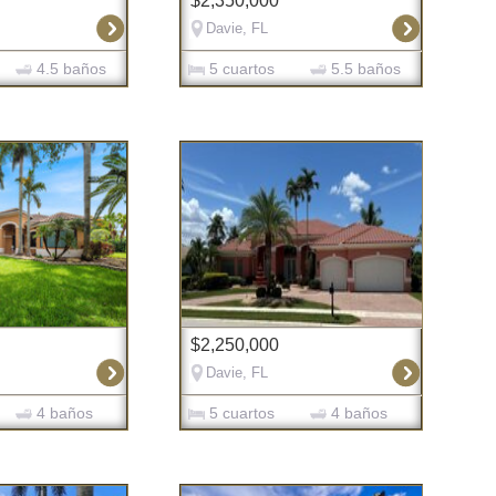
$2,350,000
Davie, FL
4.5 baños
5 cuartos
5.5 baños
$2,250,000
Davie, FL
4 baños
5 cuartos
4 baños