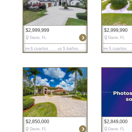
$2,999,999
$2,999,990
Davie, FL
Davie, FL
6 cuartos
5 baños
5 cuartos
$2,850,000
$2,849,000
Davie, FL
Davie, FL