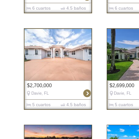
6 cuartos
4.5 baños
6 cuartos
$2,700,000
$2,699,000
Davie, FL
Davie, FL
5 cuartos
4.5 baños
5 cuartos