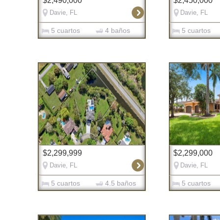
$2,490,000
$2,450,000
Davie, FL
Davie, FL
5 cuartos
4 baños
5 cuartos
$2,299,999
$2,299,000
Davie, FL
Davie, FL
5 cuartos
4.5 baños
5 cuartos