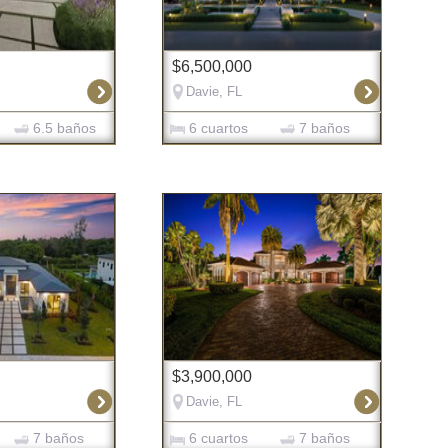
$6,500,000
Davie, FL
6.5 baños
6 cuartos
7 baños
$3,900,000
Davie, FL
7 baños
6 cuartos
7 baños