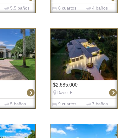
5.5 baños
6 cuartos
4 baños
$2,685,000
Davie, FL
5 baños
9 cuartos
7 baños