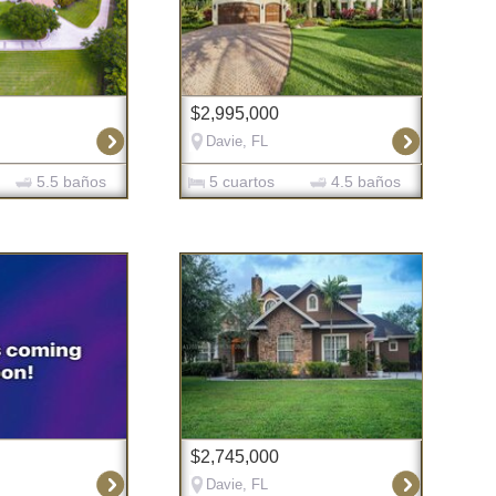
$2,995,000
Davie, FL
5.5 baños
5 cuartos
4.5 baños
$2,745,000
Davie, FL