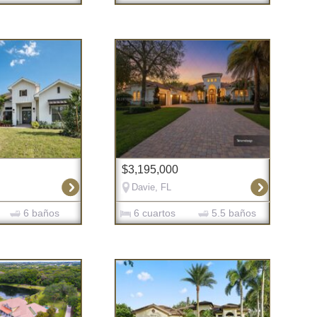
$3,195,000
Davie, FL
6 baños
6 cuartos
5.5 baños