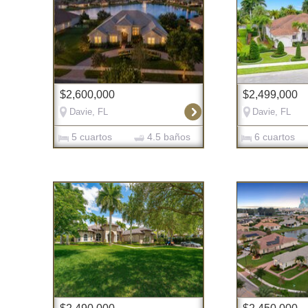
$2,600,000
$2,499,000
Davie, FL
Davie, FL
5 cuartos
4.5 baños
6 cuartos