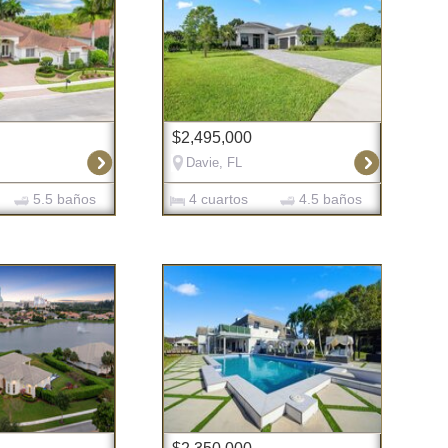
$2,495,000
Davie, FL
5.5 baños
4 cuartos
4.5 baños