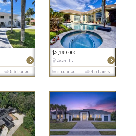
$2,199,000
Davie, FL
5.5 baños
5 cuartos
4.5 baños