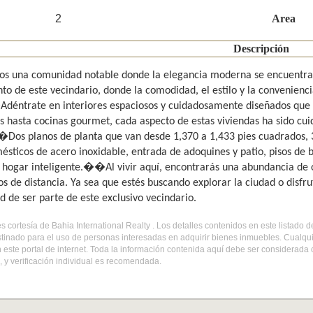
2
Area
Descripción
s una comunidad notable donde la elegancia moderna se encuentra c
nto de este vecindario, donde la comodidad, el estilo y la convenienc
éntrate en interiores espaciosos y cuidadosamente diseñados que c
os hasta cocinas gourmet, cada aspecto de estas viviendas ha sido c
Dos planos de planta que van desde 1,370 a 1,433 pies cuadrados, 3 
ésticos de acero inoxidable, entrada de adoquines y patio, pisos de b
 hogar inteligente.��Al vivir aquí, encontrarás una abundancia de 
s de distancia. Ya sea que estés buscando explorar la ciudad o disfrut
d de ser parte de este exclusivo vecindario.
es cortesía de Bahia International Realty . Los detalles contenidos en este listad
tinado para el uso de personas interesadas en adquirir bienes inmuebles. Cualqui
 este portal de internet. Toda la información contenida aquí debe ser considerada
 y verificación individual es recomendada.