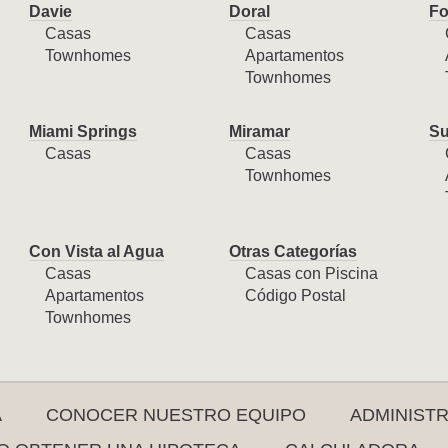
Davie
Doral
Fo
Casas
Casas
Townhomes
Apartamentos
Townhomes
Miami Springs
Miramar
Su
Casas
Casas
Townhomes
Con Vista al Agua
Otras Categorías
Casas
Casas con Piscina
Apartamentos
Código Postal
Townhomes
A
CONOCER NUESTRO EQUIPO
ADMINIST