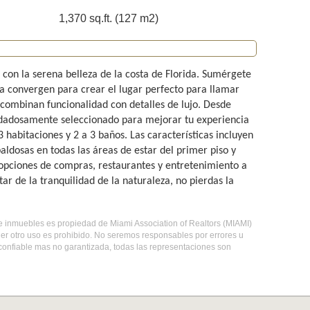
1,370 sq.ft. (127 m2)
on la serena belleza de la costa de Florida. Sumérgete
ia convergen para crear el lugar perfecto para llamar
ombinan funcionalidad con detalles de lujo. Desde
uidadosamente seleccionado para mejorar tu experiencia
habitaciones y 2 a 3 baños. Las características incluyen
aldosas en todas las áreas de estar del primer piso y
opciones de compras, restaurantes y entretenimiento a
ar de la tranquilidad de la naturaleza, no pierdas la
o de inmuebles es propiedad de Miami Association of Realtors (MIAMI)
er otro uso es prohibido. No seremos responsables por errores u
 confiable mas no garantizada, todas las representaciones son