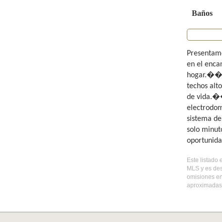
Baños
Presentamo
en el enca
hogar.��Ad
techos alt
de vida.��
electrodom
sistema de
solo minuto
oportunida
Este listado 
MLS y es des
omisiones en
aproximadas,