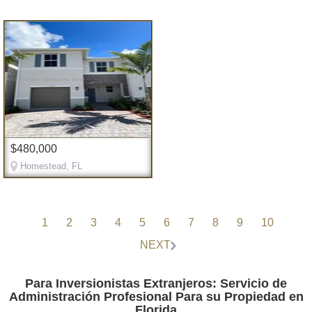
$480,000
Homestead, FL
1
2
3
4
5
6
7
8
9
10
NEXT
Para Inversionistas Extranjeros: Servicio de
Administración Profesional Para su Propiedad en
Florida