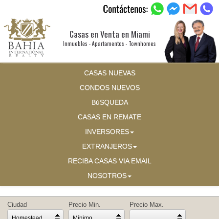
Casas en Venta en Miami
Inmuebles - Apartamentos - Townhomes
CASAS NUEVAS
CONDOS NUEVOS
BúSQUEDA
CASAS EN REMATE
INVERSORES
EXTRANJEROS
RECIBA CASAS VIA EMAIL
NOSOTROS
Ciudad
Precio Min.
Precio Max.
Homestead
Mínimo