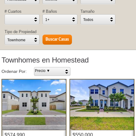
# Cuartos
# Baños
Tamaño
1+
Todos
Tipo de Propiedad
Townhome
Townhomes en Homestead
Precio ▼
Ordenar Por:
$574,990
$550,000