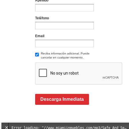
Apellido
Teléfono
Email
Reciba información adicional. Puede
cancelar en cualquier momento.
Descarga Inmediata
Error loading: "//www.miamiinmuebles.com/mp3/Safe_And_Secure_full_mix_mp3.mp3"