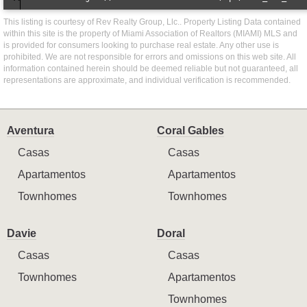
This listing is courtesy of Rev Realty Group, Llc.. Property Listing Data contained
within this site is the property of Miami Association of Realtors (MIAMI) MLS and
is provided for consumers looking to purchase real estate. Any other use is
prohibited. We are not responsible for errors and omissions on this web site. All
information contained herein should be deemed reliable but not guaranteed, all
representations are approximate, and individual verification is recommended.
Aventura
Coral Gables
Casas
Casas
Apartamentos
Apartamentos
Townhomes
Townhomes
Davie
Doral
Casas
Casas
Townhomes
Apartamentos
Townhomes