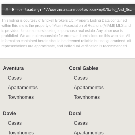
Error loading: "//www.miamiinmuebles.com/mp3/Safe_And_Secure_full_mix_mp3.mp3"
This listing is courtesy of Brickell Brokers Llc. Property Listing Data contained
within this site is the property of Miami Association of Realtors (MIAMI) MLS and
is provided for consumers looking to purchase real estate. Any other use is
prohibited. We are not responsible for errors and omissions on this web site. All
information contained herein should be deemed reliable but not guaranteed, all
representations are approximate, and individual verification is recommended.
Aventura
Coral Gables
Casas
Casas
Apartamentos
Apartamentos
Townhomes
Townhomes
Davie
Doral
Casas
Casas
Townhomes
Apartamentos