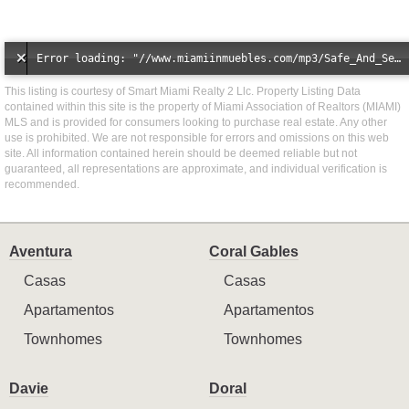
Error loading: "//www.miamiinmuebles.com/mp3/Safe_And_Secure_full_mix_mp3.mp3"
This listing is courtesy of Smart Miami Realty 2 Llc. Property Listing Data
contained within this site is the property of Miami Association of Realtors (MIAMI)
MLS and is provided for consumers looking to purchase real estate. Any other
use is prohibited. We are not responsible for errors and omissions on this web
site. All information contained herein should be deemed reliable but not
guaranteed, all representations are approximate, and individual verification is
recommended.
Aventura
Coral Gables
Casas
Casas
Apartamentos
Apartamentos
Townhomes
Townhomes
Davie
Doral