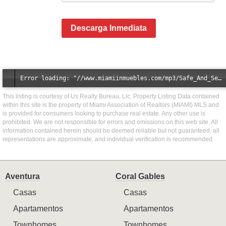
Descarga Inmediata
Error loading: "//www.miamiinmuebles.com/mp3/Safe_And_Secure_full_mix_mp3.mp3"
This listing is courtesy of Us Realty Bureau, Llc. Property Listing Data contained
within this site is the property of Miami Association of Realtors (MIAMI) MLS and
is provided for consumers looking to purchase real estate. Any other use is
prohibited. We are not responsible for errors and omissions on this web site. All
information contained herein should be deemed reliable but not guaranteed, all
representations are approximate, and individual verification is recommended.
Aventura
Coral Gables
Casas
Casas
Apartamentos
Apartamentos
Townhomes
Townhomes