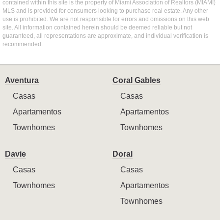
contained within this site is the property of Miami Association of Realtors (MIAMI)
MLS and is provided for consumers looking to purchase real estate. Any other
use is prohibited. We are not responsible for errors and omissions on this web
site. All information contained herein should be deemed reliable but not
guaranteed, all representations are approximate, and individual verification is
recommended.
Aventura
Coral Gables
Casas
Casas
Apartamentos
Apartamentos
Townhomes
Townhomes
Davie
Doral
Casas
Casas
Townhomes
Apartamentos
Townhomes