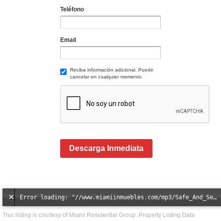
Teléfono
Email
Reciba información adicional. Puede
cancelar en cualquier momento.
Descarga Inmediata
Error loading: "//www.miamiinmuebles.com/mp3/Safe_And_Secure_full_mix_mp3.mp3"
This listing is courtesy of Miami Residential Group. Property Listing Data