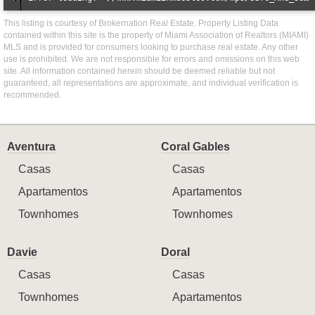
This listing is courtesy of Brokernation Real Estate. Property Listing Data
contained within this site is the property of Miami Association of Realtors (MIAMI)
MLS and is provided for consumers looking to purchase real estate. Any other
use is prohibited. We are not responsible for errors and omissions on this web
site. All information contained herein should be deemed reliable but not
guaranteed, all representations are approximate, and individual verification is
recommended.
Aventura
Coral Gables
Casas
Casas
Apartamentos
Apartamentos
Townhomes
Townhomes
Davie
Doral
Casas
Casas
Townhomes
Apartamentos