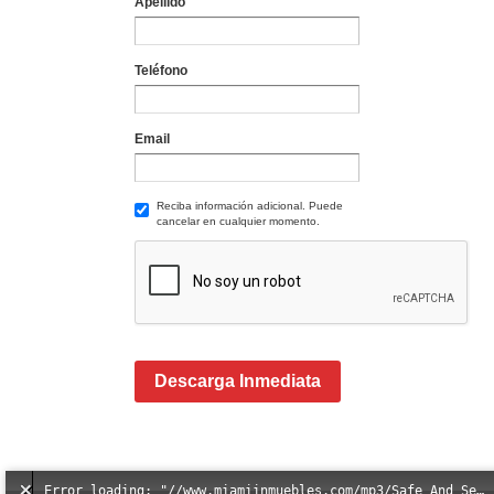
Apellido
Teléfono
Email
Reciba información adicional. Puede
cancelar en cualquier momento.
Descarga Inmediata
Error loading: "//www.miamiinmuebles.com/mp3/Safe_And_Secure_full_mix_mp3.mp3"