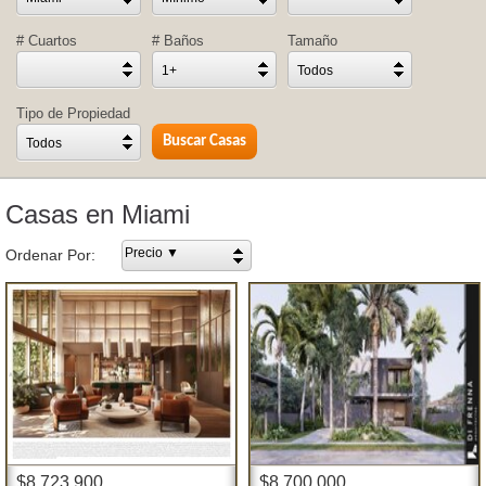
# Cuartos
# Baños
Tamaño
1+
Todos
Tipo de Propiedad
Todos
Casas en Miami
Precio ▼
Ordenar Por:
$8,723,900
$8,700,000