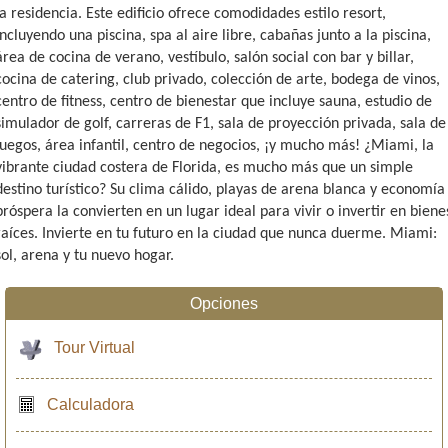
la residencia. Este edificio ofrece comodidades estilo resort,
incluyendo una piscina, spa al aire libre, cabañas junto a la piscina,
área de cocina de verano, vestíbulo, salón social con bar y billar,
cocina de catering, club privado, colección de arte, bodega de vinos,
centro de fitness, centro de bienestar que incluye sauna, estudio de
simulador de golf, carreras de F1, sala de proyección privada, sala de
juegos, área infantil, centro de negocios, ¡y mucho más! ¿Miami, la
vibrante ciudad costera de Florida, es mucho más que un simple
destino turístico? Su clima cálido, playas de arena blanca y economía
próspera la convierten en un lugar ideal para vivir o invertir en biene
raíces. Invierte en tu futuro en la ciudad que nunca duerme. Miami:
sol, arena y tu nuevo hogar.
Opciones
Tour Virtual
Calculadora