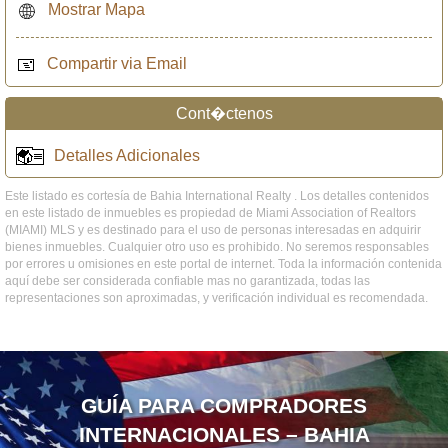
Mostrar Mapa
Compartir via Email
Cont�ctenos
Detalles Adicionales
Este listado es cortesía de Bahia International Realty . Los detalles contenidos
en este listado de inmuebles es propiedad de Miami Association of Realtors
(MIAMI) MLS y es destinado para el uso de personas interesadas en adquirir
bienes inmuebles. Cualquier otro uso es prohibido. No seremos responsables
por errores u omisiones en este portal de internet. Toda la información contenida
aquí debe ser considerada confiable mas no garantizada, todas las
representaciones son aproximadas, y verificación individual es recomendada.
GUÍA PARA COMPRADORES
INTERNACIONALES – BAHIA