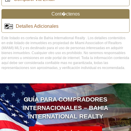
Cont�ctenos
Detalles Adicionales
Este listado es cortesía de Bahia International Realty . Los detalles contenidos
en este listado de inmuebles es propiedad de Miami Association of Realtors
(MIAMI) MLS y es destinado para el uso de personas interesadas en adquirir
bienes inmuebles. Cualquier otro uso es prohibido. No seremos responsables
por errores u omisiones en este portal de internet. Toda la información contenida
aquí debe ser considerada confiable mas no garantizada, todas las
representaciones son aproximadas, y verificación individual es recomendada.
GUÍA PARA COMPRADORES
INTERNACIONALES – BAHIA
INTERNATIONAL REALTY