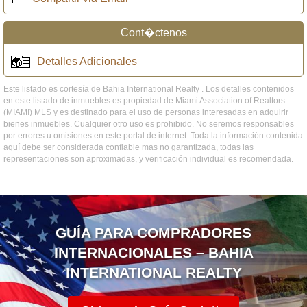
Cont�ctenos
Detalles Adicionales
Este listado es cortesía de Bahia International Realty . Los detalles contenidos
en este listado de inmuebles es propiedad de Miami Association of Realtors
(MIAMI) MLS y es destinado para el uso de personas interesadas en adquirir
bienes inmuebles. Cualquier otro uso es prohibido. No seremos responsables
por errores u omisiones en este portal de internet. Toda la información contenida
aquí debe ser considerada confiable mas no garantizada, todas las
representaciones son aproximadas, y verificación individual es recomendada.
GUÍA PARA COMPRADORES
INTERNACIONALES – BAHIA
INTERNATIONAL REALTY