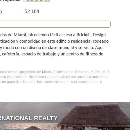
)
52-104
das de Miami, ofreciendo fácil acceso a Brickell, Design
icación y comodidad en este edificio residencial rodeado
y moda con un diseño de clase mundial y servicio. Aquí
cafetería, espacio de trabajo y un centro de fitness de
de inmuebles es propiedad de Miami Association of Realtors (MIAMI) MLS
o uso es prohibido. No seremos responsables por errores u omisiones
as no garantizada, todas las representaciones son aproximadas, y
RNATIONAL REALTY