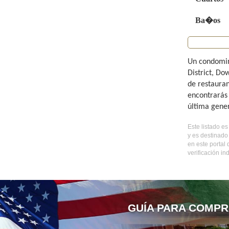
Ba�os
Un condomini
District, Do
de restauran
encontrarás 
última gene
Este listado e
y es destinado
en este portal
verificación i
GUÍA PARA COMPR