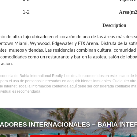
1-2
Area(m2
Description
o de ultra lujo ubicado en el corazón de una de las áreas más desea
wntown Miami, Wynwood, Edgewater y FTX Arena. Disfruta de la sofist
tes, museos y tiendas. Las residencias combinan cultura, comunidad 
comodidades como un restaurante y bar en la azotea, salón de lobby, 
ración.
s cortesía de Bahia International Realty. Los detalles contenidos en este listado 
 para el uso de personas interesadas en adquirir bienes inmuebles. Cualquier otr
 de internet. Toda la información contenida aquí debe ser considerada confiable m
ndividual es recomendada.
ADORES INTERNACIONALES – BAHIA INTE