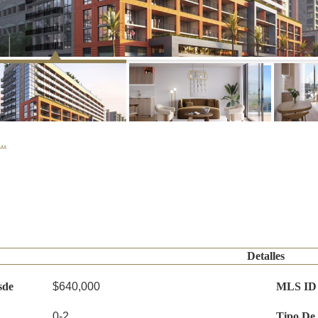
..
Detalles
sde
$640,000
MLS ID
0-2
Tipo De