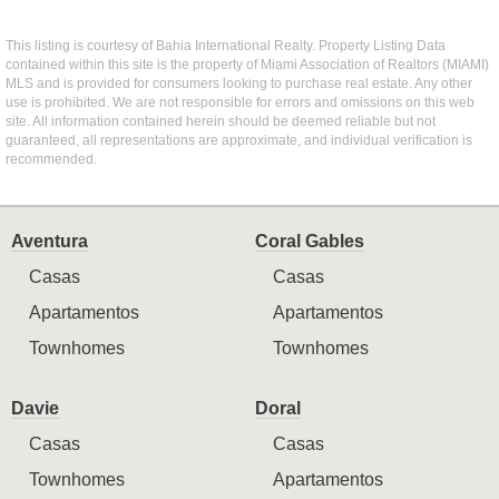
This listing is courtesy of Bahia International Realty. Property Listing Data
contained within this site is the property of Miami Association of Realtors (MIAMI)
MLS and is provided for consumers looking to purchase real estate. Any other
use is prohibited. We are not responsible for errors and omissions on this web
site. All information contained herein should be deemed reliable but not
guaranteed, all representations are approximate, and individual verification is
recommended.
Aventura
Coral Gables
Casas
Casas
Apartamentos
Apartamentos
Townhomes
Townhomes
Davie
Doral
Casas
Casas
Townhomes
Apartamentos