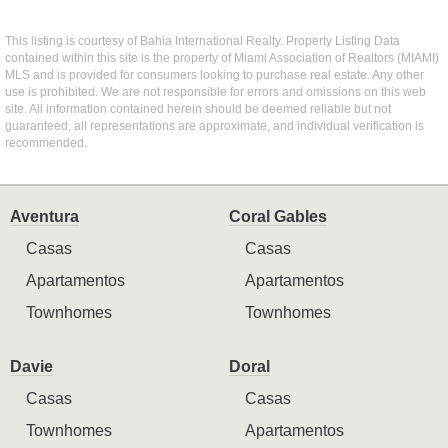
This listing is courtesy of Bahia International Realty. Property Listing Data
contained within this site is the property of Miami Association of Realtors (MIAMI)
MLS and is provided for consumers looking to purchase real estate. Any other
use is prohibited. We are not responsible for errors and omissions on this web
site. All information contained herein should be deemed reliable but not
guaranteed, all representations are approximate, and individual verification is
recommended.
Aventura
Coral Gables
Casas
Casas
Apartamentos
Apartamentos
Townhomes
Townhomes
Davie
Doral
Casas
Casas
Townhomes
Apartamentos