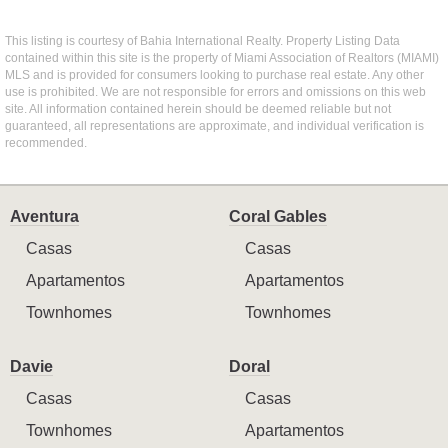
This listing is courtesy of Bahia International Realty. Property Listing Data
contained within this site is the property of Miami Association of Realtors (MIAMI)
MLS and is provided for consumers looking to purchase real estate. Any other
use is prohibited. We are not responsible for errors and omissions on this web
site. All information contained herein should be deemed reliable but not
guaranteed, all representations are approximate, and individual verification is
recommended.
Aventura
Coral Gables
Casas
Casas
Apartamentos
Apartamentos
Townhomes
Townhomes
Davie
Doral
Casas
Casas
Townhomes
Apartamentos