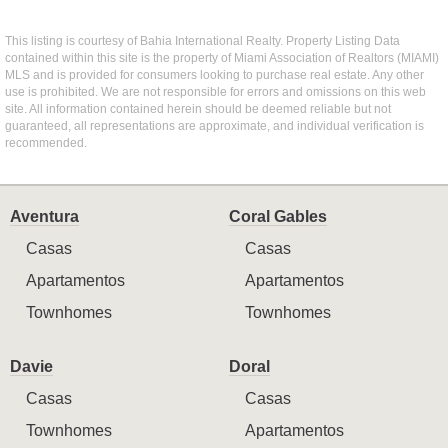
This listing is courtesy of Bahia International Realty. Property Listing Data
contained within this site is the property of Miami Association of Realtors (MIAMI)
MLS and is provided for consumers looking to purchase real estate. Any other
use is prohibited. We are not responsible for errors and omissions on this web
site. All information contained herein should be deemed reliable but not
guaranteed, all representations are approximate, and individual verification is
recommended.
Aventura
Coral Gables
Casas
Casas
Apartamentos
Apartamentos
Townhomes
Townhomes
Davie
Doral
Casas
Casas
Townhomes
Apartamentos