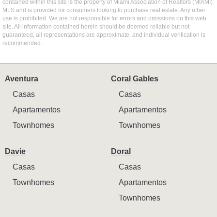
contained within this site is the property of Miami Association of Realtors (MIAMI)
MLS and is provided for consumers looking to purchase real estate. Any other
use is prohibited. We are not responsible for errors and omissions on this web
site. All information contained herein should be deemed reliable but not
guaranteed, all representations are approximate, and individual verification is
recommended.
Aventura
Coral Gables
Casas
Casas
Apartamentos
Apartamentos
Townhomes
Townhomes
Davie
Doral
Casas
Casas
Townhomes
Apartamentos
Townhomes