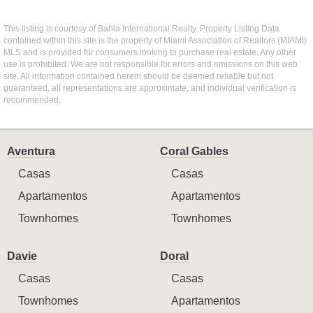
This listing is courtesy of Bahia International Realty. Property Listing Data
contained within this site is the property of Miami Association of Realtors (MIAMI)
MLS and is provided for consumers looking to purchase real estate. Any other
use is prohibited. We are not responsible for errors and omissions on this web
site. All information contained herein should be deemed reliable but not
guaranteed, all representations are approximate, and individual verification is
recommended.
Aventura
Coral Gables
Casas
Casas
Apartamentos
Apartamentos
Townhomes
Townhomes
Davie
Doral
Casas
Casas
Townhomes
Apartamentos