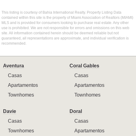
This listing is courtesy of Bahia International Realty. Property Listing Data
contained within this site is the property of Miami Association of Realtors (MIAMI)
MLS and is provided for consumers looking to purchase real estate. Any other
use is prohibited. We are not responsible for errors and omissions on this web
site. All information contained herein should be deemed reliable but not
guaranteed, all representations are approximate, and individual verification is
recommended.
Aventura
Coral Gables
Casas
Casas
Apartamentos
Apartamentos
Townhomes
Townhomes
Davie
Doral
Casas
Casas
Townhomes
Apartamentos