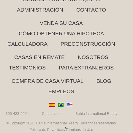
ADMINISTRACIÓN
CONTACTO
VENDA SU CASA
CÓMO OBTENER UNA HIPOTECA
CALCULADORA
PRECONSTRUCCIÓN
CASAS EN REMATE
NOSOTROS
TESTIMONIOS
PARA EXTRANJEROS
COMPRA DE CASA VIRTUAL
BLOG
EMPLEOS
305-423-9954
Contáctenos
Bahia International Realty
© Copyright 2026. Bahia International Realty. Derechos Reservados.
/
Política de Privacidad
Términos de Uso