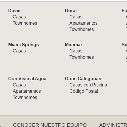
Davie
Doral
Fo
Casas
Casas
Townhomes
Apartamentos
Townhomes
Miami Springs
Miramar
Su
Casas
Casas
Townhomes
Con Vista al Agua
Otras Categorías
Casas
Casas con Piscina
Apartamentos
Código Postal
Townhomes
A
CONOCER NUESTRO EQUIPO
ADMINIST