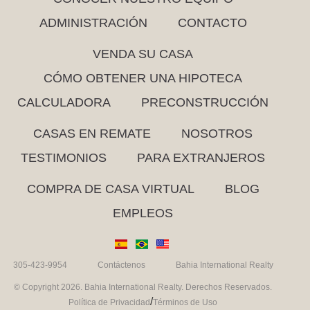
ADMINISTRACIÓN
CONTACTO
VENDA SU CASA
CÓMO OBTENER UNA HIPOTECA
CALCULADORA
PRECONSTRUCCIÓN
CASAS EN REMATE
NOSOTROS
TESTIMONIOS
PARA EXTRANJEROS
COMPRA DE CASA VIRTUAL
BLOG
EMPLEOS
305-423-9954
Contáctenos
Bahia International Realty
© Copyright 2026. Bahia International Realty. Derechos Reservados.
/
Política de Privacidad
Términos de Uso