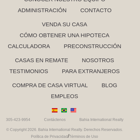
ADMINISTRACIÓN
CONTACTO
VENDA SU CASA
CÓMO OBTENER UNA HIPOTECA
CALCULADORA
PRECONSTRUCCIÓN
CASAS EN REMATE
NOSOTROS
TESTIMONIOS
PARA EXTRANJEROS
COMPRA DE CASA VIRTUAL
BLOG
EMPLEOS
305-423-9954
Contáctenos
Bahia International Realty
© Copyright 2026. Bahia International Realty. Derechos Reservados.
/
Política de Privacidad
Términos de Uso