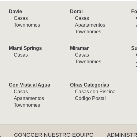
Davie
Doral
Fo
Casas
Casas
Townhomes
Apartamentos
Townhomes
Miami Springs
Miramar
Su
Casas
Casas
Townhomes
Con Vista al Agua
Otras Categorías
Casas
Casas con Piscina
Apartamentos
Código Postal
Townhomes
A
CONOCER NUESTRO EQUIPO
ADMINIST