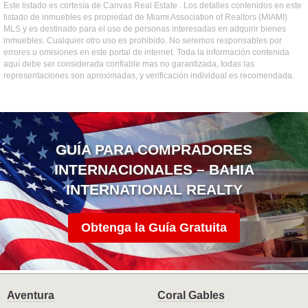
Este listado es cortesía de Canvas Real Estate . Los detalles contenidos en este
listado de inmuebles es propiedad de Miami Association of Realtors (MIAMI)
MLS y es destinado para el uso de personas interesadas en adquirir bienes
inmuebles. Cualquier otro uso es prohibido. No seremos responsables por
errores u omisiones en este portal de internet. Toda la información contenida
aquí debe ser considerada confiable mas no garantizada, todas las
representaciones son aproximadas, y verificación individual es recomendada.
GUÍA PARA COMPRADORES
INTERNACIONALES – BAHIA
INTERNATIONAL REALTY
Obtenga la Guía Gratuita
Aventura
Coral Gables