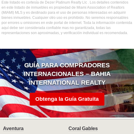
Este listado es cortesía de Dezer Platinum Realty Llc . Los detalles contenidos
en este listado de inmuebles es propiedad de Miami Association of Realtors
(MIAMI) MLS y es destinado para el uso de personas interesadas en adquirir
bienes inmuebles. Cualquier otro uso es prohibido. No seremos responsables
por errores u omisiones en este portal de internet. Toda la información contenida
aquí debe ser considerada confiable mas no garantizada, todas las
representaciones son aproximadas, y verificación individual es recomendada.
GUÍA PARA COMPRADORES
INTERNACIONALES – BAHIA
INTERNATIONAL REALTY
Obtenga la Guía Gratuita
Aventura
Coral Gables