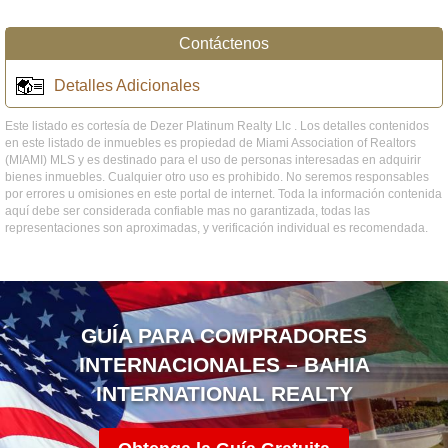
Contáctenos
Detalles Adicionales
Este listado es cortesía de Dezer Platinum Realty Llc . Los detalles contenidos
en este listado de inmuebles es propiedad de Miami Association of Realtors
(MIAMI) MLS y es destinado para el uso de personas interesadas en adquirir
bienes inmuebles. Cualquier otro uso es prohibido. No seremos responsables
por errores u omisiones en este portal de internet. Toda la información contenida
aquí debe ser considerada confiable mas no garantizada, todas las
representaciones son aproximadas, y verificación individual es recomendada.
GUÍA PARA COMPRADORES
INTERNACIONALES – BAHIA
INTERNATIONAL REALTY