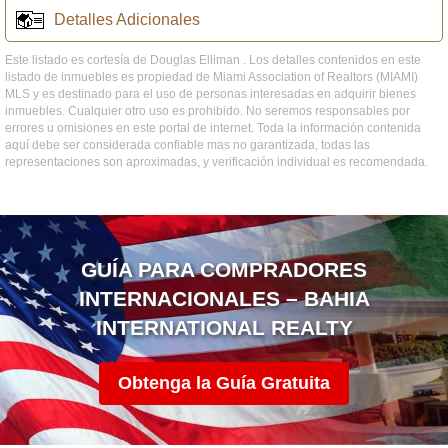
Detalles Adicionales
Este listado es cortesía de Douglas Elliman . Los detalles contenidos en este
listado de inmuebles es propiedad de Miami Association of Realtors (MIAMI)
MLS y es destinado para el uso de personas interesadas en adquirir bienes
inmuebles. Cualquier otro uso es prohibido. No seremos responsables por
errores u omisiones en este portal de internet. Toda la información contenida
aquí debe ser considerada confiable mas no garantizada, todas las
representaciones son aproximadas, y verificación individual es recomendada.
GUÍA PARA COMPRADORES
INTERNACIONALES – BAHIA
INTERNATIONAL REALTY
Obtenga la Guía Gratuita