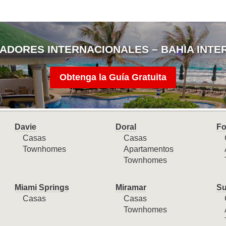
ADORES INTERNACIONALES – BAHIA INTE
Obtenga la Guía Gratuita
Davie
Doral
Fo
Casas
Casas
Townhomes
Apartamentos
Townhomes
Miami Springs
Miramar
Su
Casas
Casas
Townhomes