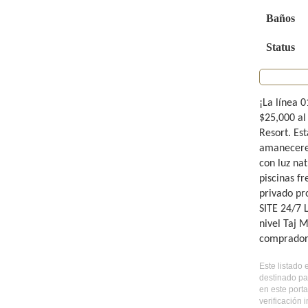
Baños
Status
¡La línea 0
$25,000 al
Resort. Es
amaneceres
con luz na
piscinas fr
privado pr
SITE 24/7 
nivel Taj 
comprador
Este listado
destinado pa
en este port
verificación