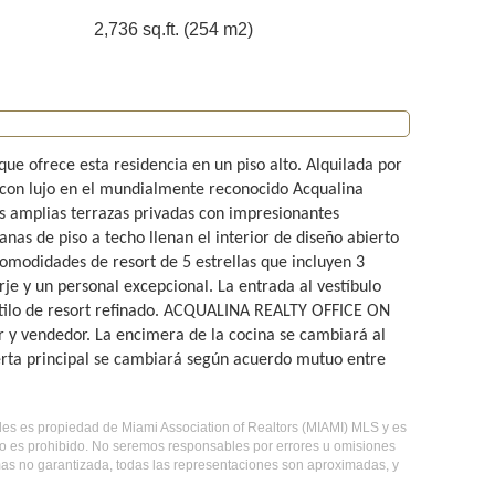
2,736 sq.ft. (254 m2)
que ofrece esta residencia en un piso alto. Alquilada por
 con lujo en el mundialmente reconocido Acqualina
os amplias terrazas privadas con impresionantes
nas de piso a techo llenan el interior de diseño abierto
comodidades de resort de 5 estrellas que incluyen 3
erje y un personal excepcional. La entrada al vestíbulo
stilo de resort refinado. ACQUALINA REALTY OFFICE ON
 y vendedor. La encimera de la cocina se cambiará al
rta principal se cambiará según acuerdo mutuo entre
ebles es propiedad de Miami Association of Realtors (MIAMI) MLS y es
so es prohibido. No seremos responsables por errores u omisiones
 mas no garantizada, todas las representaciones son aproximadas, y