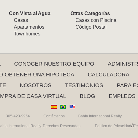
Con Vista al Agua
Otras Categorías
Casas
Casas con Piscina
Apartamentos
Código Postal
Townhomes
A
CONOCER NUESTRO EQUIPO
ADMINIST
 OBTENER UNA HIPOTECA
CALCULADORA
TE
NOSOTROS
TESTIMONIOS
PARA E
MPRA DE CASA VIRTUAL
BLOG
EMPLEOS
305-423-9954
Contáctenos
Bahia International Realty
/
ahia International Realty. Derechos Reservados.
Política de Privacidad
Té