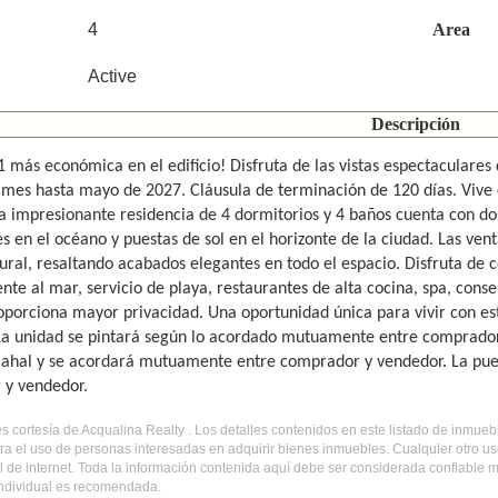
4
Area
Active
Descripción
1 más económica en el edificio! Disfruta de las vistas espectaculares 
 mes hasta mayo de 2027. Cláusula de terminación de 120 días. Vive
ta impresionante residencia de 4 dormitorios y 4 baños cuenta con d
 en el océano y puestas de sol en el horizonte de la ciudad. Las venta
tural, resaltando acabados elegantes en todo el espacio. Disfruta de 
ente al mar, servicio de playa, restaurantes de alta cocina, spa, cons
oporciona mayor privacidad. Una oportunidad única para vivir con e
La unidad se pintará según lo acordado mutuamente entre comprador
Mahal y se acordará mutuamente entre comprador y vendedor. La pue
 y vendedor.
 es cortesía de Acqualina Realty . Los detalles contenidos en este listado de inmu
ra el uso de personas interesadas en adquirir bienes inmuebles. Cualquier otro u
al de internet. Toda la información contenida aquí debe ser considerada confiable
 individual es recomendada.