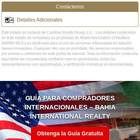
Contáctenos
Detalles Adicionales
Este listado es cortesía de Cardinal Realty Group, Llc. . Los detalles contenidos
en este listado de inmuebles es propiedad de Miami Association of Realtors
(MIAMI) MLS y es destinado para el uso de personas interesadas en adquirir
bienes inmuebles. Cualquier otro uso es prohibido. No seremos responsables
por errores u omisiones en este portal de internet. Toda la información contenida
aquí debe ser considerada confiable mas no garantizada, todas las
representaciones son aproximadas, y verificación individual es recomendada.
GUÍA PARA COMPRADORES
INTERNACIONALES – BAHIA
INTERNATIONAL REALTY
Obtenga la Guía Gratuita