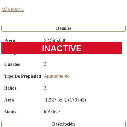
Más fotos...
Detalles
Precio
$2,595,000
INACTIVE
Código
A11843853
Cuartos
3
Tipo De Propiedad
Apartamento
Baños
3
Area
1,927 sq.ft. (179 m2)
Status
InActive
Descripción