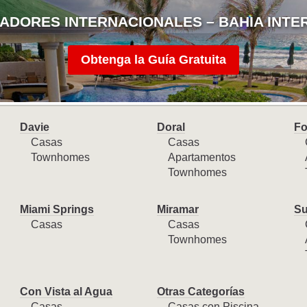
ADORES INTERNACIONALES – BAHIA INTE
Obtenga la Guía Gratuita
Davie
Doral
Fo
Casas
Casas
Townhomes
Apartamentos
Townhomes
Miami Springs
Miramar
Su
Casas
Casas
Townhomes
Con Vista al Agua
Otras Categorías
Casas
Casas con Piscina