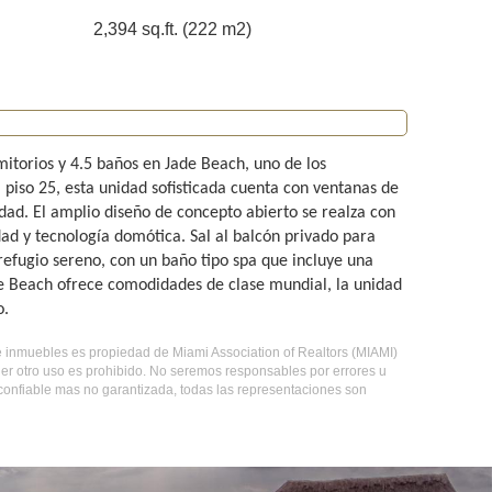
2,394 sq.ft. (222 m2)
itorios y 4.5 baños en Jade Beach, uno de los
 piso 25, esta unidad sofisticada cuenta con ventanas de
dad. El amplio diseño de concepto abierto se realza con
ad y tecnología domótica. Sal al balcón privado para
 refugio sereno, con un baño tipo spa que incluye una
e Beach ofrece comodidades de clase mundial, la unidad
o.
o de inmuebles es propiedad de Miami Association of Realtors (MIAMI)
er otro uso es prohibido. No seremos responsables por errores u
 confiable mas no garantizada, todas las representaciones son