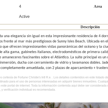
4
Area
Active
Descripción
a una elegancia sin igual en esta impresionante residencia de 4 dorm
s frente al mar más prestigiosos de Sunny Isles Beach. Ubicada en el
ho que ofrecen impresionantes vistas panorámicas del océano y la ciu
e alta gama, gabinetes italianos, electrodomésticos de primera calid
de amaneceres fascinantes sobre el Atlántico. La suite principal es un
inmersión, ducha con cerramiento de vidrio y lavamanos dobles. Jad
 completamente amueblada, con 2 plazas de aparcamiento + traster
es cortesía de Fortune Christie's Intl R.e. . Los detalles contenidos en este listad
tinado para el uso de personas interesadas en adquirir bienes inmuebles. Cualqui
 este portal de internet. Toda la información contenida aquí debe ser considerada
 y verificación individual es recomendada.