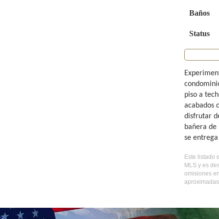
Baños
Status
Experiment
condominio
piso a tec
acabados d
disfrutar 
bañera de 
se entrega
Este listado 
MLS y es des
omisiones en
aproximadas,