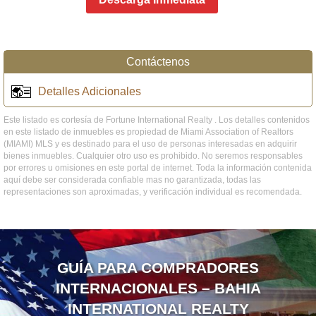
Contáctenos
Detalles Adicionales
Este listado es cortesía de Fortune International Realty . Los detalles contenidos
en este listado de inmuebles es propiedad de Miami Association of Realtors
(MIAMI) MLS y es destinado para el uso de personas interesadas en adquirir
bienes inmuebles. Cualquier otro uso es prohibido. No seremos responsables
por errores u omisiones en este portal de internet. Toda la información contenida
aquí debe ser considerada confiable mas no garantizada, todas las
representaciones son aproximadas, y verificación individual es recomendada.
GUÍA PARA COMPRADORES
INTERNACIONALES – BAHIA
INTERNATIONAL REALTY