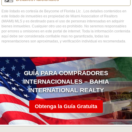
Este listado es cortesía de Beycome of Florida Llc . Los detalles contenidos en
este listado de inmuebles es propiedad de Miami Association of Realtors
(MIAMI) MLS y es destinado para el uso de personas interesadas en adquirir
bienes inmuebles. Cualquier otro uso es prohibido. No seremos responsables
por errores u omisiones en este portal de internet. Toda la información contenida
aquí debe ser considerada confiable mas no garantizada, todas las
representaciones son aproximadas, y verificación individual es recomendada.
GUÍA PARA COMPRADORES
INTERNACIONALES – BAHIA
INTERNATIONAL REALTY
Obtenga la Guía Gratuita