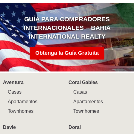
GUÍA PARA COMPRADORES
INTERNACIONALES – BAHIA
INTERNATIONAL REALTY
Obtenga la Guía Gratuita
Aventura
Coral Gables
Casas
Casas
Apartamentos
Apartamentos
Townhomes
Townhomes
Davie
Doral