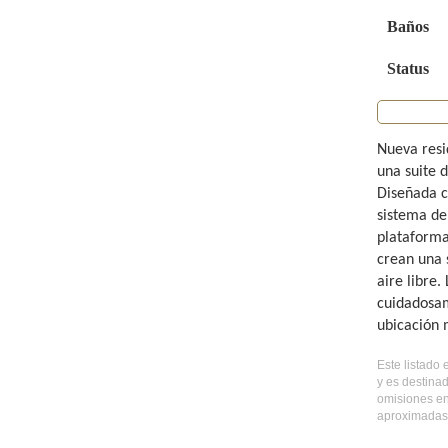
Baños
Status
Nueva resi
una suite 
Diseñada c
sistema de
plataforma
crean una 
aire libre.
cuidadosam
ubicación 
Este listado
y es destina
omisiones en
aproximadas,