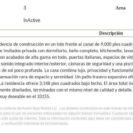
3
Area
InActive
Descripción
dencia de construcción en un lote frente al canal de 9,000 pies cuadr
de invitados privada con dormitorio, baño completo, kitchenette, lavan
on acabados de alta gama en todo, puertas italianas, espacios de vid
 sonido integrado interior/exterior, cámaras de seguridad y una piscin
 de sol poco profunda. La casa combina lujo, privacidad y funcionali
sensación rara de espacio y serenidad. Un patio trasero expansivo ofr
 La residencia ofrece 3,148 pies cuadrados bajo techo. El área total in
ente diseñados, terminados con el mismo nivel de calidad y detalle
muy deseable en el 33155.
 es cortesía de Avanti Way Realty Llc . Los detalles contenidos en este listado de
do para el uso de personas interesadas en adquirir bienes inmuebles. Cualquier o
 este portal de internet. Toda la información contenida aquí debe ser considerada
 y verificación individual es recomendada.