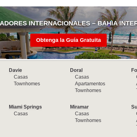
ADORES INTERNACIONALES – BAHIA INTE
Obtenga la Guía Gratuita
Davie
Doral
Fo
Casas
Casas
Townhomes
Apartamentos
Townhomes
Miami Springs
Miramar
Su
Casas
Casas
Townhomes