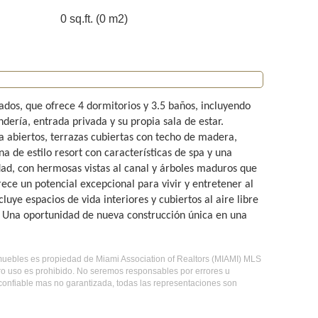
0 sq.ft. (0 m2)
ados, que ofrece 4 dormitorios y 3.5 baños, incluyendo
dería, entrada privada y su propia sala de estar.
a abiertos, terrazas cubiertas con techo de madera,
a de estilo resort con características de spa y una
dad, con hermosas vistas al canal y árboles maduros que
ece un potencial excepcional para vivir y entretener al
cluye espacios de vida interiores y cubiertos al aire libre
. Una oportunidad de nueva construcción única en una
 inmuebles es propiedad de Miami Association of Realtors (MIAMI) MLS
tro uso es prohibido. No seremos responsables por errores u
 confiable mas no garantizada, todas las representaciones son