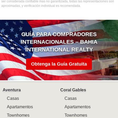
ser considerada confiable mas no garantizada, todas las representaciones son
aproximadas, y verificación individual es recomendada.
GUÍA PARA COMPRADORES
INTERNACIONALES – BAHIA
INTERNATIONAL REALTY
Obtenga la Guía Gratuita
Aventura
Coral Gables
Casas
Casas
Apartamentos
Apartamentos
Townhomes
Townhomes