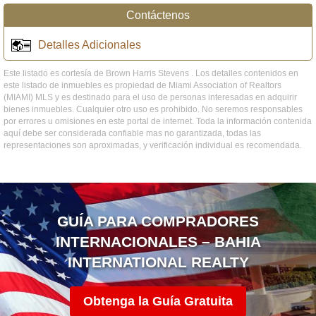
Contáctenos
Detalles Adicionales
Este listado es cortesía de Brown Harris Stevens . Los detalles contenidos en
este listado de inmuebles es propiedad de Miami Association of Realtors
(MIAMI) MLS y es destinado para el uso de personas interesadas en adquirir
bienes inmuebles. Cualquier otro uso es prohibido. No seremos responsables
por errores u omisiones en este portal de internet. Toda la información contenida
aquí debe ser considerada confiable mas no garantizada, todas las
representaciones son aproximadas, y verificación individual es recomendada.
GUÍA PARA COMPRADORES
INTERNACIONALES – BAHIA
INTERNATIONAL REALTY
Obtenga la Guía Gratuita