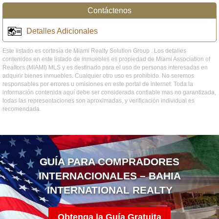
Contáctenos
Detalles Adicionales
Este listado es cortesía de Miami Realty Solution Group . Los detalles
contenidos en este listado de inmuebles es propiedad de Miami Association of
Realtors (MIAMI) MLS y es destinado para el uso de personas interesadas en
adquirir bienes inmuebles. Cualquier otro uso es prohibido. No seremos
responsables por errores u omisiones en este portal de internet. Toda la
información contenida aquí debe ser considerada confiable mas no garantizada,
todas las representaciones son aproximadas, y verificación individual es
recomendada.
GUÍA PARA COMPRADORES
INTERNACIONALES – BAHIA
INTERNATIONAL REALTY
Obtenga la Guía Gratuita