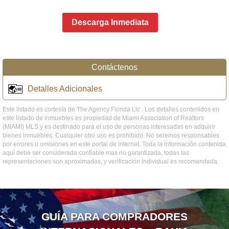
Descarga Inmediata
Contáctenos
Detalles Adicionales
Este listado es cortesía de The Agency Florida Llc . Los detalles contenidos en
este listado de inmuebles es propiedad de Miami Association of Realtors
(MIAMI) MLS y es destinado para el uso de personas interesadas en adquirir
bienes inmuebles. Cualquier otro uso es prohibido. No seremos responsables
por errores u omisiones en este portal de internet. Toda la información contenida
aquí debe ser considerada confiable mas no garantizada, todas las
representaciones son aproximadas, y verificación individual es recomendada.
GUÍA PARA COMPRADORES