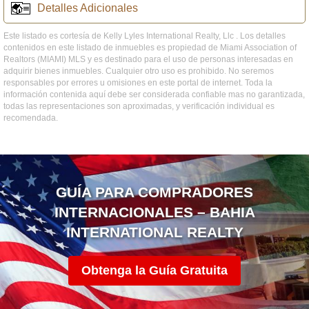
Detalles Adicionales
Este listado es cortesía de Kelly Lyles International Realty, Llc . Los detalles
contenidos en este listado de inmuebles es propiedad de Miami Association of
Realtors (MIAMI) MLS y es destinado para el uso de personas interesadas en
adquirir bienes inmuebles. Cualquier otro uso es prohibido. No seremos
responsables por errores u omisiones en este portal de internet. Toda la
información contenida aquí debe ser considerada confiable mas no garantizada,
todas las representaciones son aproximadas, y verificación individual es
recomendada.
GUÍA PARA COMPRADORES
INTERNACIONALES – BAHIA
INTERNATIONAL REALTY
Obtenga la Guía Gratuita