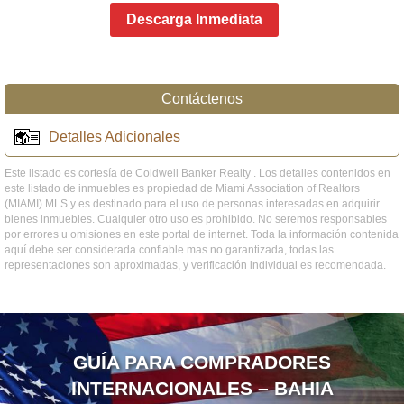
Descarga Inmediata
Contáctenos
Detalles Adicionales
Este listado es cortesía de Coldwell Banker Realty . Los detalles contenidos en
este listado de inmuebles es propiedad de Miami Association of Realtors
(MIAMI) MLS y es destinado para el uso de personas interesadas en adquirir
bienes inmuebles. Cualquier otro uso es prohibido. No seremos responsables
por errores u omisiones en este portal de internet. Toda la información contenida
aquí debe ser considerada confiable mas no garantizada, todas las
representaciones son aproximadas, y verificación individual es recomendada.
GUÍA PARA COMPRADORES
INTERNACIONALES – BAHIA