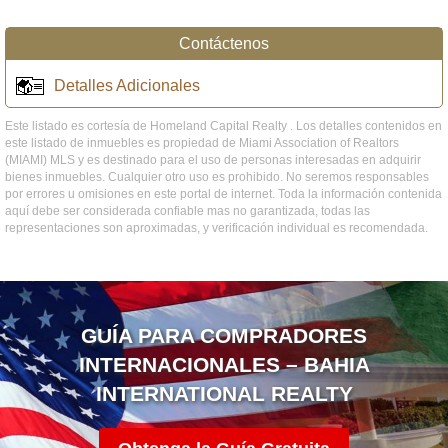
Contáctenos
Detalles Adicionales
Este listado es cortesía de Homeland Capital Realty . Los detalles contenidos en
este listado de inmuebles es propiedad de Miami Association of Realtors
(MIAMI) MLS y es destinado para el uso de personas interesadas en adquirir
bienes inmuebles. Cualquier otro uso es prohibido. No seremos responsables
por errores u omisiones en este portal de internet. Toda la información contenida
aquí debe ser considerada confiable mas no garantizada, todas las
representaciones son aproximadas, y verificación individual es recomendada.
GUÍA PARA COMPRADORES
INTERNACIONALES – BAHIA
INTERNATIONAL REALTY