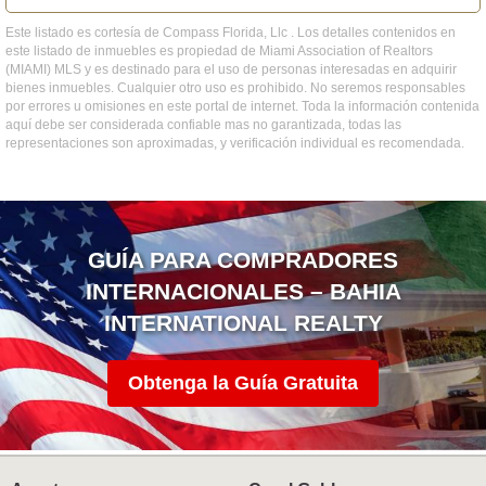
Este listado es cortesía de Compass Florida, Llc . Los detalles contenidos en
este listado de inmuebles es propiedad de Miami Association of Realtors
(MIAMI) MLS y es destinado para el uso de personas interesadas en adquirir
bienes inmuebles. Cualquier otro uso es prohibido. No seremos responsables
por errores u omisiones en este portal de internet. Toda la información contenida
aquí debe ser considerada confiable mas no garantizada, todas las
representaciones son aproximadas, y verificación individual es recomendada.
GUÍA PARA COMPRADORES
INTERNACIONALES – BAHIA
INTERNATIONAL REALTY
Obtenga la Guía Gratuita