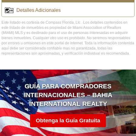
Detalles Adicionales
Este listado es cortesía de Compass Florida, Llc . Los detalles contenidos en
este listado de inmuebles es propiedad de Miami Association of Realtors
(MIAMI) MLS y es destinado para el uso de personas interesadas en adquirir
bienes inmuebles. Cualquier otro uso es prohibido. No seremos responsables
por errores u omisiones en este portal de internet. Toda la información contenida
aquí debe ser considerada confiable mas no garantizada, todas las
representaciones son aproximadas, y verificación individual es recomendada.
GUÍA PARA COMPRADORES
INTERNACIONALES – BAHIA
INTERNATIONAL REALTY
Obtenga la Guía Gratuita