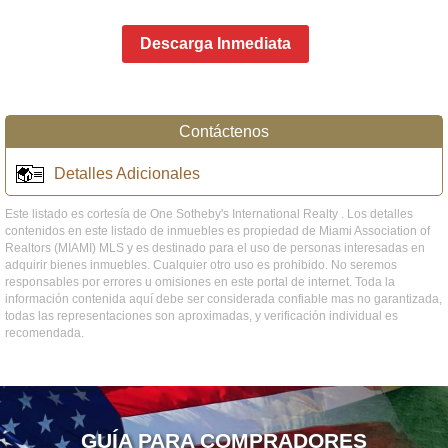
Descarga Inmediata
Contáctenos
Detalles Adicionales
Este listado es cortesía de One Sotheby's International Realty . Los detalles
contenidos en este listado de inmuebles es propiedad de Miami Association of
Realtors (MIAMI) MLS y es destinado para el uso de personas interesadas en
adquirir bienes inmuebles. Cualquier otro uso es prohibido. No seremos
responsables por errores u omisiones en este portal de internet. Toda la
información contenida aquí debe ser considerada confiable mas no garantizada,
todas las representaciones son aproximadas, y verificación individual es
recomendada.
GUÍA PARA COMPRADORES